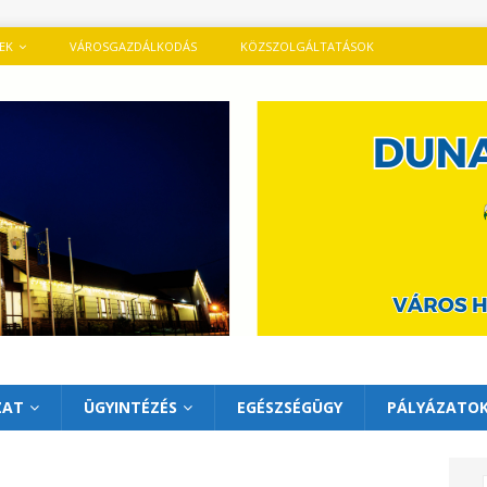
TEK
VÁROSGAZDÁLKODÁS
KÖZSZOLGÁLTATÁSOK
ZAT
ÜGYINTÉZÉS
EGÉSZSÉGÜGY
PÁLYÁZATO