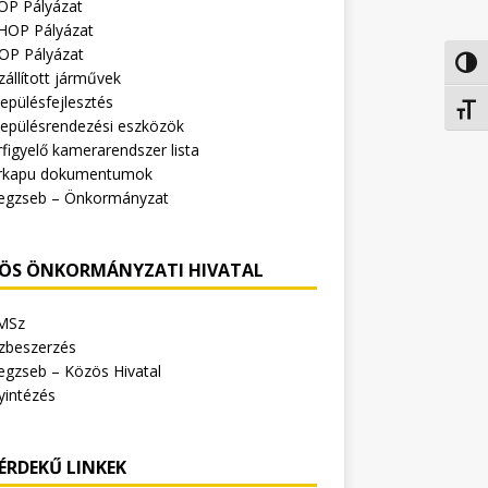
OP Pályázat
HOP Pályázat
OP Pályázat
Nagy 
zállított járművek
epülésfejlesztés
Betűm
lepülésrendezési eszközök
figyelő kamerarendszer lista
rkapu dokumentumok
egzseb – Önkormányzat
ÖS ÖNKORMÁNYZATI HIVATAL
MSz
zbeszerzés
egzseb – Közös Hivatal
yintézés
ÉRDEKŰ LINKEK