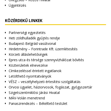
Ügyintézés
KÖZÉRDEKŰ LINKEK
Partnerségi egyeztetés
Heti zöldhulladék gyűjtés rendje
Budapest-Belgrád vasútvonal
Hirdetmény – Forintrade Kft. üzemlétesítés
Körzeti álláslehetőségek
Epres utca és térsége szennyvízhálózat bővítés
Közterületek elnevezése
Címkezeléssel érintett ingatlanok
Letölthető nyomtatványok
VÉSZ – veszélyhelyzeti értesítési szolgáltatás
Orvosi ügyelet, háziorvosok, fogászat, gyógyszertár
Szigetszentmiklósi Járási Hivatal
MÁV-Volán menetrend
Panaszrendezés – Békéltető testület