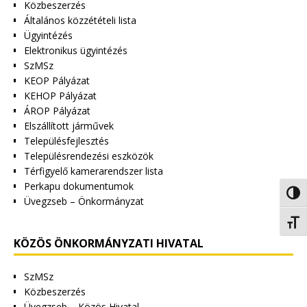
Közbeszerzés
Általános közzétételi lista
Ügyintézés
Elektronikus ügyintézés
SzMSz
KEOP Pályázat
KEHOP Pályázat
ÁROP Pályázat
Elszállított járművek
Településfejlesztés
Településrendezési eszközök
Térfigyelő kamerarendszer lista
Perkapu dokumentumok
Nagy 
Üvegzseb – Önkormányzat
Betűm
KÖZÖS ÖNKORMÁNYZATI HIVATAL
SzMSz
Közbeszerzés
Üvegzseb – Közös Hivatal