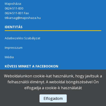
Majosháza:
0624-511-830
0624-511-831 Fax
titkarsag@majoshaza.hu
IDENTITÁS
Adatkezelési Szabályzat
Impresszum
Média
KÖVESS MINKET A FACEBOOKON
Weboldalunkon cookie-kat használunk, hogy javítsuk a
felhasználói élményt. A weboldal böngészésével Ön
elfogadja a cookie-k használatát
Dunavarsányi Közös Önkormányzati Hivatal
Elfogadom
A használja a
Accessibility Checker
-t weboldalunk akadálymentességének figyelésére.