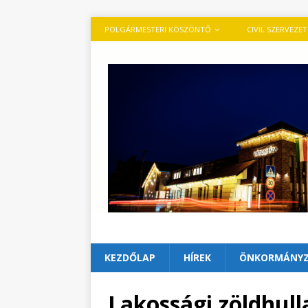
POLGÁRMESTERI KÖSZÖNTŐ
CIVIL SZERVEZE
KEZDŐLAP
HÍREK
ÖNKORMÁNY
Lakossági zöldhull