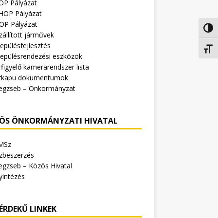
OP Pályázat
HOP Pályázat
OP Pályázat
Nagy 
zállított járművek
epülésfejlesztés
Betűm
lepülésrendezési eszközök
figyelő kamerarendszer lista
rkapu dokumentumok
egzseb – Önkormányzat
ÖS ÖNKORMÁNYZATI HIVATAL
MSz
zbeszerzés
egzseb – Közös Hivatal
yintézés
ÉRDEKŰ LINKEK