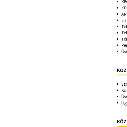
KE
KE
ÁR
Els
Tel
Te
Tér
Pe
Üv
KÖZ
Sz
Kö
Üv
Üg
KÖZ