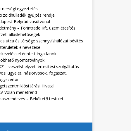
rtnerségi egyeztetés
i zöldhulladék gyűjtés rendje
dapest-Belgrád vasútvonal
detmény – Forintrade Kft. üzemlétesítés
zeti álláslehetőségek
es utca és térsége szennyvízhálózat bővítés
zterületek elnevezése
kezeléssel érintett ingatlanok
tölthető nyomtatványok
Z – veszélyhelyzeti értesítési szolgáltatás
osi ügyelet, háziorvosok, fogászat,
ógyszertár
getszentmiklósi Járási Hivatal
V-Volán menetrend
naszrendezés – Békéltető testület