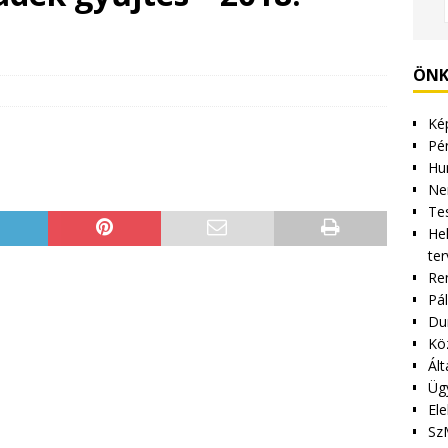
ÖNK
Kép
Pén
Hu
Ne
Tes
Hel
ter
Re
Pá
Du
Kö
Ált
Üg
Ele
Sz