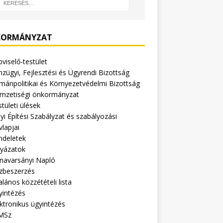
ORMÁNYZAT
viselő-testület
zügyi, Fejlesztési és Ügyrendi Bizottság
mánpolitikai és Környezetvédelmi Bizottság
mzetiségi önkormányzat
tületi ülések
yi Építési Szabályzat és szabályozási
vlapjai
ndeletek
lyázatok
navarsányi Napló
zbeszerzés
alános közzétételi lista
yintézés
ktronikus ügyintézés
MSz