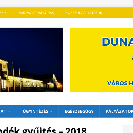
TEK
VÁROSGAZDÁLKODÁS
KÖZSZOLGÁLTATÁSOK
ZAT
ÜGYINTÉZÉS
EGÉSZSÉGÜGY
PÁLYÁZATO
adék gyűjtés – 2018.