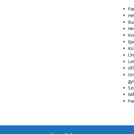
Pa
Het
Bu
Hir
Kör
Epr
Kö
Cím
Le
VÉS
Orv
gy
Szi
MÁ
Pa