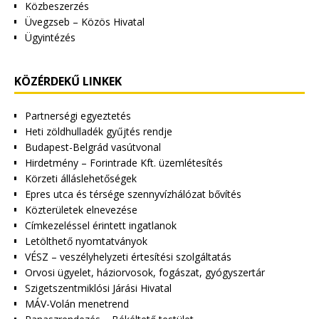
Közbeszerzés
Üvegzseb – Közös Hivatal
Ügyintézés
KÖZÉRDEKŰ LINKEK
Partnerségi egyeztetés
Heti zöldhulladék gyűjtés rendje
Budapest-Belgrád vasútvonal
Hirdetmény – Forintrade Kft. üzemlétesítés
Körzeti álláslehetőségek
Epres utca és térsége szennyvízhálózat bővítés
Közterületek elnevezése
Címkezeléssel érintett ingatlanok
Letölthető nyomtatványok
VÉSZ – veszélyhelyzeti értesítési szolgáltatás
Orvosi ügyelet, háziorvosok, fogászat, gyógyszertár
Szigetszentmiklósi Járási Hivatal
MÁV-Volán menetrend