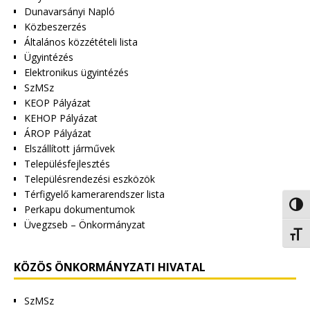
Dunavarsányi Napló
Közbeszerzés
Általános közzétételi lista
Ügyintézés
Elektronikus ügyintézés
SzMSz
KEOP Pályázat
KEHOP Pályázat
ÁROP Pályázat
Elszállított járművek
Településfejlesztés
Településrendezési eszközök
Térfigyelő kamerarendszer lista
Nagy 
Perkapu dokumentumok
Üvegzseb – Önkormányzat
Betűm
KÖZÖS ÖNKORMÁNYZATI HIVATAL
SzMSz