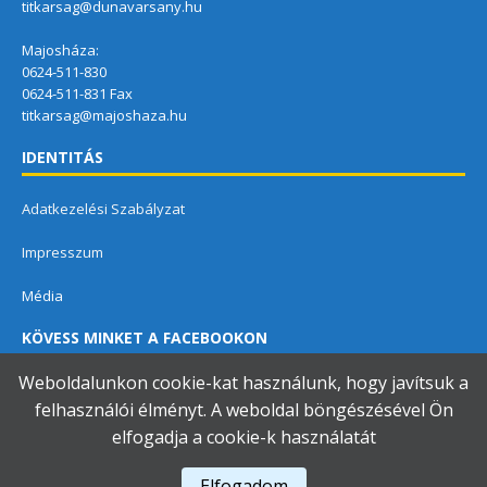
titkarsag@dunavarsany.hu
Majosháza:
0624-511-830
0624-511-831 Fax
titkarsag@majoshaza.hu
IDENTITÁS
Adatkezelési Szabályzat
Impresszum
Média
KÖVESS MINKET A FACEBOOKON
Weboldalunkon cookie-kat használunk, hogy javítsuk a
felhasználói élményt. A weboldal böngészésével Ön
elfogadja a cookie-k használatát
Dunavarsányi Közös Önkormányzati Hivatal
Elfogadom