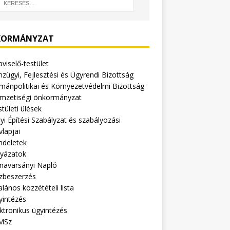
ORMÁNYZAT
viselő-testület
zügyi, Fejlesztési és Ügyrendi Bizottság
mánpolitikai és Környezetvédelmi Bizottság
mzetiségi önkormányzat
tületi ülések
yi Építési Szabályzat és szabályozási
vlapjai
ndeletek
lyázatok
navarsányi Napló
zbeszerzés
alános közzétételi lista
yintézés
ktronikus ügyintézés
MSz