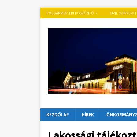
POLGÁRMESTERI KÖSZÖNTŐ
CIVIL SZERVEZE
KEZDŐLAP
HÍREK
ÖNKORMÁNY
Lakossági tájékozt