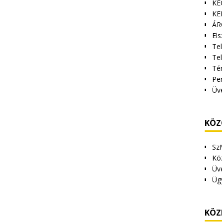
KE
KE
ÁR
Els
Tel
Te
Tér
Pe
Üv
KÖZ
Sz
Kö
Üv
Üg
KÖZ