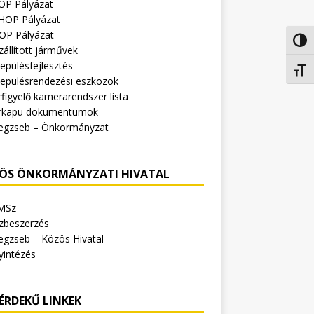
OP Pályázat
HOP Pályázat
OP Pályázat
Nagy 
zállított járművek
epülésfejlesztés
Betűm
lepülésrendezési eszközök
figyelő kamerarendszer lista
rkapu dokumentumok
egzseb – Önkormányzat
ÖS ÖNKORMÁNYZATI HIVATAL
MSz
zbeszerzés
egzseb – Közös Hivatal
yintézés
ÉRDEKŰ LINKEK