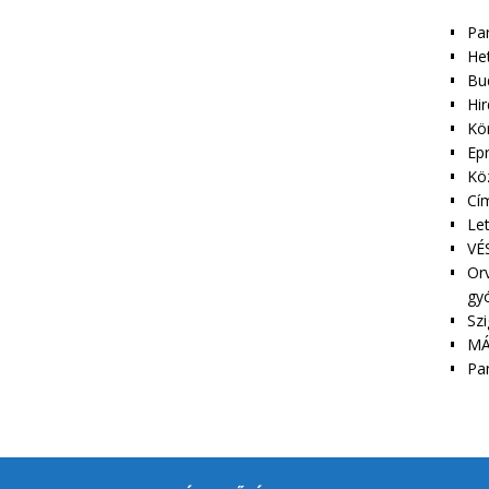
Pa
Het
Bu
Hir
Kör
Epr
Kö
Cím
Le
VÉS
Orv
gy
Szi
MÁ
Pa