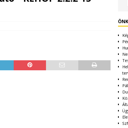
ÖNK
Kép
Pén
Hu
Ne
Tes
Hel
ter
Re
Pá
Du
Kö
Ált
Üg
Ele
Sz