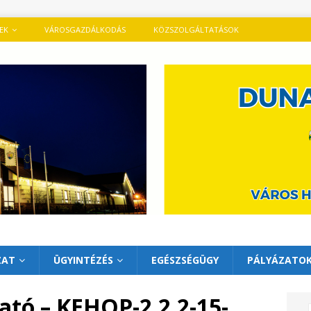
TEK
VÁROSGAZDÁLKODÁS
KÖZSZOLGÁLTATÁSOK
ZAT
ÜGYINTÉZÉS
EGÉSZSÉGÜGY
PÁLYÁZATO
ató – KEHOP-2.2.2-15-