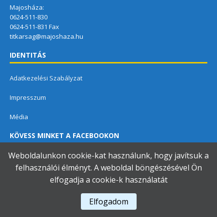
Majosháza:
0624-511-830
0624-511-831 Fax
titkarsag@majoshaza.hu
IDENTITÁS
Adatkezelési Szabályzat
Impresszum
Média
KÖVESS MINKET A FACEBOOKON
Weboldalunkon cookie-kat használunk, hogy javítsuk a
felhasználói élményt. A weboldal böngészésével Ön
elfogadja a cookie-k használatát
Dunavarsányi Közös Önkormányzati Hivatal
Elfogadom
A használja a
Accessibility Checker
-t weboldalunk akadálymentességének figyelésére.