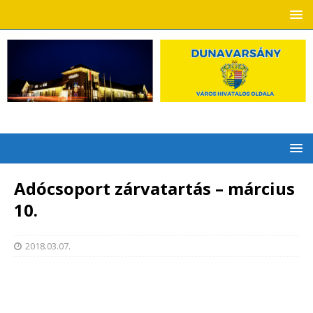
Adócsoport zárvatartás – március
10.
2018.03.07.