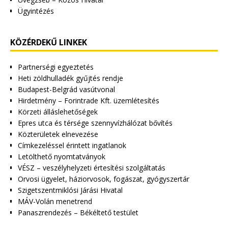
Ügyintézés
KÖZÉRDEKŰ LINKEK
Partnerségi egyeztetés
Heti zöldhulladék gyűjtés rendje
Budapest-Belgrád vasútvonal
Hirdetmény – Forintrade Kft. üzemlétesítés
Körzeti álláslehetőségek
Epres utca és térsége szennyvízhálózat bővítés
Közterületek elnevezése
Címkezeléssel érintett ingatlanok
Letölthető nyomtatványok
VÉSZ – veszélyhelyzeti értesítési szolgáltatás
Orvosi ügyelet, háziorvosok, fogászat, gyógyszertár
Szigetszentmiklósi Járási Hivatal
MÁV-Volán menetrend
Panaszrendezés – Békéltető testület