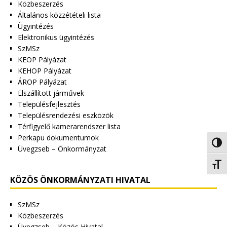
Közbeszerzés
Általános közzétételi lista
Ügyintézés
Elektronikus ügyintézés
SzMSz
KEOP Pályázat
KEHOP Pályázat
ÁROP Pályázat
Elszállított járművek
Településfejlesztés
Településrendezési eszközök
Térfigyelő kamerarendszer lista
Perkapu dokumentumok
Nagy 
Üvegzseb – Önkormányzat
Betűm
KÖZÖS ÖNKORMÁNYZATI HIVATAL
SzMSz
Közbeszerzés
Üvegzseb – Közös Hivatal