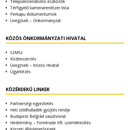
Településrendezési eszközök
Térfigyelő kamerarendszer lista
Perkapu dokumentumok
Üvegzseb – Önkormányzat
KÖZÖS ÖNKORMÁNYZATI HIVATAL
SzMSz
Közbeszerzés
Üvegzseb – Közös Hivatal
Ügyintézés
KÖZÉRDEKŰ LINKEK
Partnerségi egyeztetés
Heti zöldhulladék gyűjtés rendje
Budapest-Belgrád vasútvonal
Hirdetmény – Forintrade Kft. üzemlétesítés
Körzeti álláslehetőségek