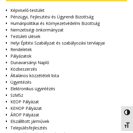
Képviselő-testület
Pénzügyi, Fejlesztési és Ügyrendi Bizottság
Humánpolitikai és Környezetvédelmi Bizottság
Nemzetiségi önkormányzat
Testületi ülések
Helyi Építési Szabályzat és szabályozási tervlapjai
Rendeletek
Pályázatok
Dunavarsányi Napló
Közbeszerzés
Általános közzétételi lista
Ügyintézés
Elektronikus ügyintézés
SzMSz
KEOP Pályázat
KEHOP Pályázat
Nagy 
ÁROP Pályázat
Elszállított járművek
Betűm
Településfejlesztés