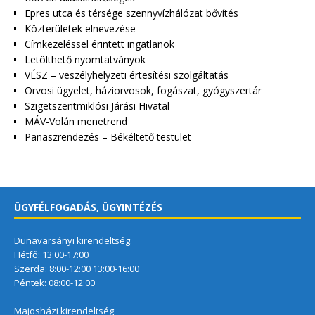
Epres utca és térsége szennyvízhálózat bővítés
Közterületek elnevezése
Címkezeléssel érintett ingatlanok
Letölthető nyomtatványok
VÉSZ – veszélyhelyzeti értesítési szolgáltatás
Orvosi ügyelet, háziorvosok, fogászat, gyógyszertár
Szigetszentmiklósi Járási Hivatal
MÁV-Volán menetrend
Panaszrendezés – Békéltető testület
ÜGYFÉLFOGADÁS, ÜGYINTÉZÉS
Dunavarsányi kirendeltség:
Hétfő: 13:00-17:00
Szerda: 8:00-12:00 13:00-16:00
Péntek: 08:00-12:00
Majosházi kirendeltség: