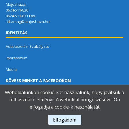
Majosháza:
0624-511-830
0624-511-831 Fax
titkarsag@majoshaza.hu
IDENTITÁS
Adatkezelési Szabályzat
Impresszum
Média
KÖVESS MINKET A FACEBOOKON
Weboldalunkon cookie-kat használunk, hogy javítsuk a
felhasználói élményt. A weboldal böngészésével Ön
elfogadja a cookie-k használatát
Dunavarsányi Közös Önkormányzati Hivatal
Elfogadom
A használja a
Accessibility Checker
-t weboldalunk akadálymentességének figyelésére.