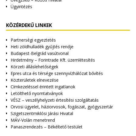
Ügyintézés
KÖZÉRDEKŰ LINKEK
Partnerségi egyeztetés
Heti zöldhulladék gyűjtés rendje
Budapest-Belgrád vasútvonal
Hirdetmény – Forintrade Kft. üzemlétesítés
Körzeti álláslehetőségek
Epres utca és térsége szennyvízhálózat bővítés
Közterületek elnevezése
Címkezeléssel érintett ingatlanok
Letölthető nyomtatványok
VÉSZ – veszélyhelyzeti értesítési szolgáltatás
Orvosi ügyelet, háziorvosok, fogászat, gyógyszertár
Szigetszentmiklósi Járási Hivatal
MÁV-Volán menetrend
Panaszrendezés – Békéltető testület