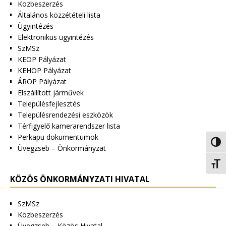
Közbeszerzés
Általános közzétételi lista
Ügyintézés
Elektronikus ügyintézés
SzMSz
KEOP Pályázat
KEHOP Pályázat
ÁROP Pályázat
Elszállított járművek
Településfejlesztés
Településrendezési eszközök
Térfigyelő kamerarendszer lista
Perkapu dokumentumok
Nagy 
Üvegzseb – Önkormányzat
Betűm
KÖZÖS ÖNKORMÁNYZATI HIVATAL
SzMSz
Közbeszerzés
Üvegzseb – Közös Hivatal