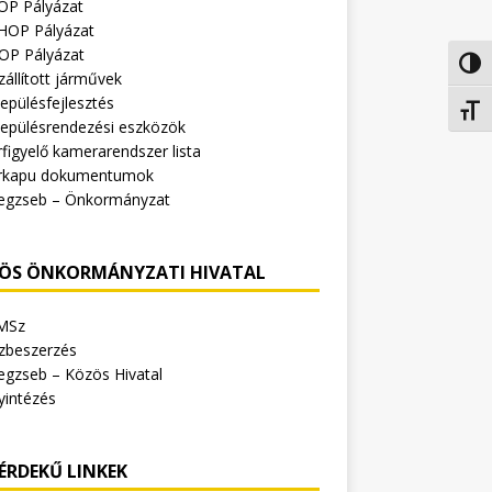
OP Pályázat
HOP Pályázat
OP Pályázat
Nagy 
zállított járművek
epülésfejlesztés
Betűm
lepülésrendezési eszközök
figyelő kamerarendszer lista
rkapu dokumentumok
egzseb – Önkormányzat
ÖS ÖNKORMÁNYZATI HIVATAL
MSz
zbeszerzés
egzseb – Közös Hivatal
yintézés
ÉRDEKŰ LINKEK