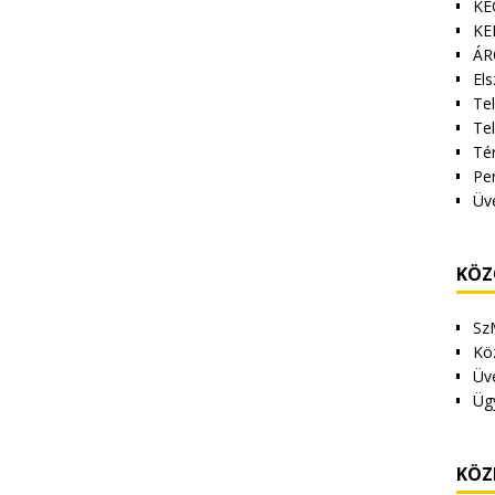
KE
KE
ÁR
Els
Tel
Te
Tér
Pe
Üv
KÖZ
Sz
Kö
Üv
Üg
KÖZ