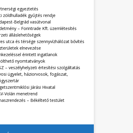
rtnerségi egyeztetés
i zöldhulladék gyűjtés rendje
dapest-Belgrád vasútvonal
detmény – Forintrade Kft. üzemlétesítés
zeti álláslehetőségek
es utca és térsége szennyvízhálózat bővítés
zterületek elnevezése
kezeléssel érintett ingatlanok
tölthető nyomtatványok
Z – veszélyhelyzeti értesítési szolgáltatás
osi ügyelet, háziorvosok, fogászat,
ógyszertár
getszentmiklósi Járási Hivatal
V-Volán menetrend
naszrendezés – Békéltető testület