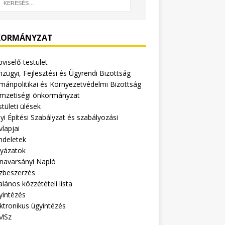
ORMÁNYZAT
viselő-testület
zügyi, Fejlesztési és Ügyrendi Bizottság
mánpolitikai és Környezetvédelmi Bizottság
mzetiségi önkormányzat
tületi ülések
yi Építési Szabályzat és szabályozási
vlapjai
ndeletek
lyázatok
navarsányi Napló
zbeszerzés
alános közzétételi lista
yintézés
ktronikus ügyintézés
MSz