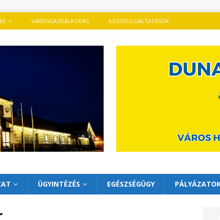
TEK
VÁROSGAZDÁLKODÁS
KÖZSZOLGÁLTATÁSOK
ZAT
ÜGYINTÉZÉS
EGÉSZSÉGÜGY
PÁLYÁZATO
r