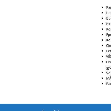
Pa
Het
Bu
Hir
Kör
Epr
Kö
Cím
Le
VÉS
Orv
gy
Szi
MÁ
Pa