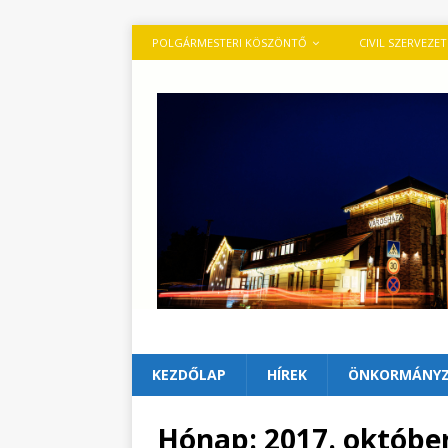
POLGÁRMESTERI KÖSZÖNTŐ
CIVIL SZERVEZE
KEZDŐLAP
HÍREK
ÖNKORMÁNY
Hónap:
2017. októbe