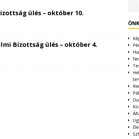
izottság ülés – október 10.
ÖNK
Kép
lmi Bizottság ülés – október 4.
Pén
Hu
Ne
Tes
Hel
ter
Re
Pá
Du
Kö
Ált
Üg
Ele
Sz