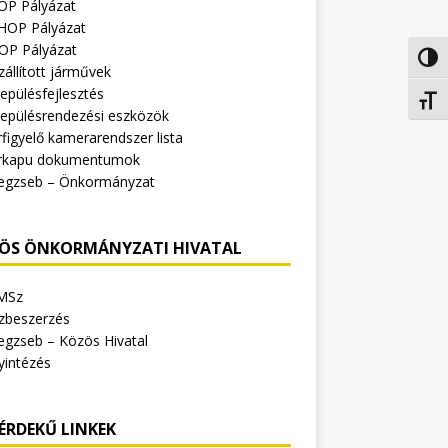
OP Pályázat
HOP Pályázat
OP Pályázat
Nagy 
zállított járművek
epülésfejlesztés
Betűm
lepülésrendezési eszközök
figyelő kamerarendszer lista
rkapu dokumentumok
egzseb – Önkormányzat
ÖS ÖNKORMÁNYZATI HIVATAL
MSz
zbeszerzés
egzseb – Közös Hivatal
yintézés
ÉRDEKŰ LINKEK