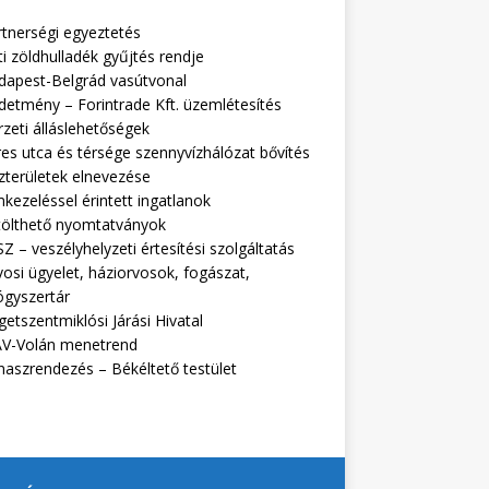
rtnerségi egyeztetés
i zöldhulladék gyűjtés rendje
dapest-Belgrád vasútvonal
detmény – Forintrade Kft. üzemlétesítés
zeti álláslehetőségek
es utca és térsége szennyvízhálózat bővítés
zterületek elnevezése
kezeléssel érintett ingatlanok
tölthető nyomtatványok
Z – veszélyhelyzeti értesítési szolgáltatás
osi ügyelet, háziorvosok, fogászat,
ógyszertár
getszentmiklósi Járási Hivatal
V-Volán menetrend
naszrendezés – Békéltető testület