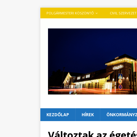
POLGÁRMESTERI KÖSZÖNTŐ
CIVIL SZERVEZE
KEZDŐLAP
HÍREK
ÖNKORMÁNY
Változtak az égeté