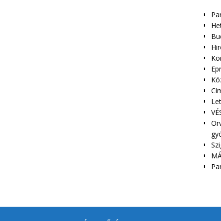
Pa
Het
Bu
Hir
Kör
Epr
Kö
Cím
Le
VÉS
Orv
gy
Szi
MÁ
Pa