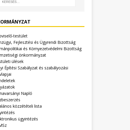
ORMÁNYZAT
viselő-testület
zügyi, Fejlesztési és Ügyrendi Bizottság
mánpolitikai és Környezetvédelmi Bizottság
mzetiségi önkormányzat
tületi ülések
yi Építési Szabályzat és szabályozási
vlapjai
ndeletek
lyázatok
navarsányi Napló
zbeszerzés
alános közzétételi lista
yintézés
ktronikus ügyintézés
MSz