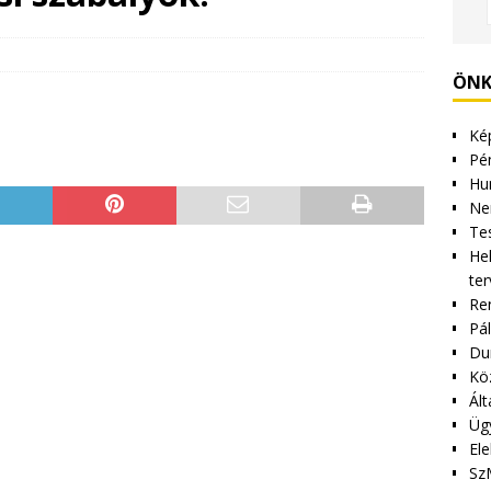
ÖNK
Kép
Pén
Hu
Ne
Tes
Hel
ter
Re
Pá
Du
Kö
Ált
Üg
Ele
Sz