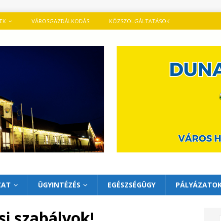
TEK
VÁROSGAZDÁLKODÁS
KÖZSZOLGÁLTATÁSOK
ZAT
ÜGYINTÉZÉS
EGÉSZSÉGÜGY
PÁLYÁZATO
si szabályok!