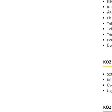
KE
KE
ÁR
Els
Tel
Te
Tér
Pe
Üv
KÖZ
Sz
Kö
Üv
Üg
KÖZ