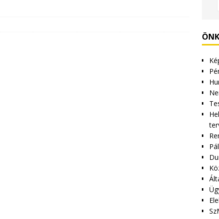
ÖNK
Kép
Pén
Hu
Ne
Tes
Hel
ter
Re
Pá
Du
Kö
Ált
Üg
Ele
Sz