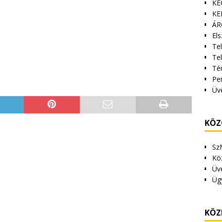
KE
KE
ÁR
Els
Tel
Te
Tér
Pe
Üv
KÖZ
Sz
Kö
Üv
Üg
KÖZ