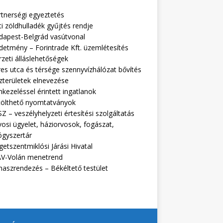
rtnerségi egyeztetés
i zöldhulladék gyűjtés rendje
dapest-Belgrád vasútvonal
detmény – Forintrade Kft. üzemlétesítés
zeti álláslehetőségek
es utca és térsége szennyvízhálózat bővítés
zterületek elnevezése
kezeléssel érintett ingatlanok
tölthető nyomtatványok
Z – veszélyhelyzeti értesítési szolgáltatás
osi ügyelet, háziorvosok, fogászat,
ógyszertár
getszentmiklósi Járási Hivatal
V-Volán menetrend
naszrendezés – Békéltető testület