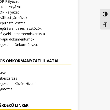
OP Pályázat
HOP Pályázat
OP Pályázat
Nagy 
zállított járművek
epülésfejlesztés
Betűm
lepülésrendezési eszközök
figyelő kamerarendszer lista
rkapu dokumentumok
egzseb – Önkormányzat
ÖS ÖNKORMÁNYZATI HIVATAL
MSz
zbeszerzés
egzseb – Közös Hivatal
yintézés
ÉRDEKŰ LINKEK