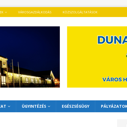
TEK
VÁROSGAZDÁLKODÁS
KÖZSZOLGÁLTATÁSOK
ZAT
ÜGYINTÉZÉS
EGÉSZSÉGÜGY
PÁLYÁZATO