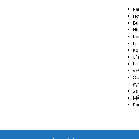
Pa
Het
Bu
Hir
Kör
Epr
Kö
Cím
Le
VÉS
Orv
gy
Szi
MÁ
Pa