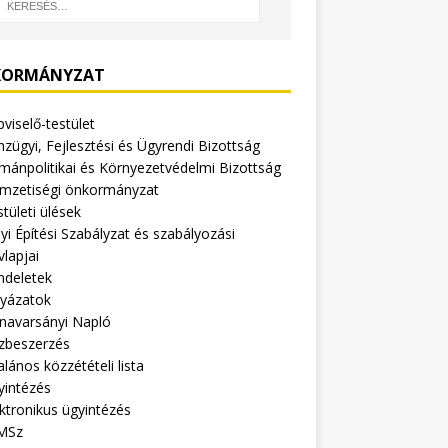
ORMÁNYZAT
viselő-testület
zügyi, Fejlesztési és Ügyrendi Bizottság
mánpolitikai és Környezetvédelmi Bizottság
mzetiségi önkormányzat
tületi ülések
yi Építési Szabályzat és szabályozási
vlapjai
ndeletek
lyázatok
navarsányi Napló
zbeszerzés
alános közzétételi lista
yintézés
ktronikus ügyintézés
MSz