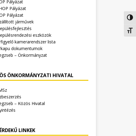
OP Pályázat
HOP Pályázat
OP Pályázat
Nagy 
zállított járművek
epülésfejlesztés
Betűm
lepülésrendezési eszközök
figyelő kamerarendszer lista
rkapu dokumentumok
egzseb – Önkormányzat
ÖS ÖNKORMÁNYZATI HIVATAL
MSz
zbeszerzés
egzseb – Közös Hivatal
yintézés
ÉRDEKŰ LINKEK