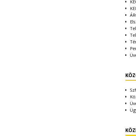
KE
KE
ÁR
Els
Tel
Te
Tér
Pe
Üv
KÖZ
Sz
Kö
Üv
Üg
KÖZ