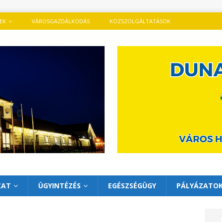
TEK
VÁROSGAZDÁLKODÁS
KÖZSZOLGÁLTATÁSOK
ZAT
ÜGYINTÉZÉS
EGÉSZSÉGÜGY
PÁLYÁZATO