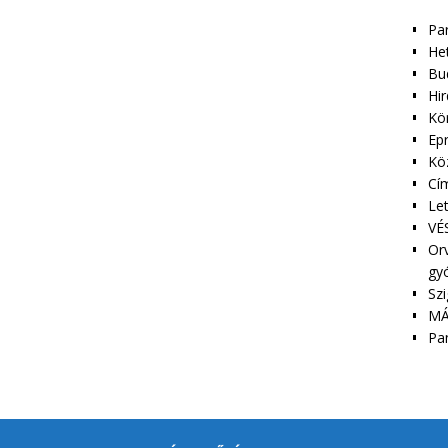
Pa
Het
Bu
Hir
Kör
Epr
Kö
Cím
Le
VÉS
Orv
gy
Szi
MÁ
Pa