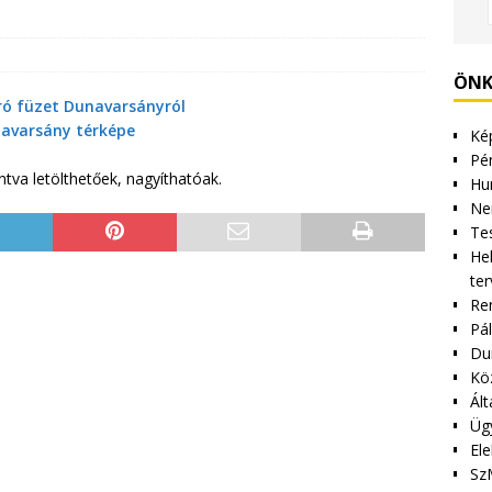
ÖNK
ó füzet Dunavarsányról
avarsány térképe
Kép
Pén
ntva letölthetőek, nagyíthatóak.
Hu
Ne
Tes
Hel
ter
Re
Pá
Du
Kö
Ált
Üg
Ele
Sz