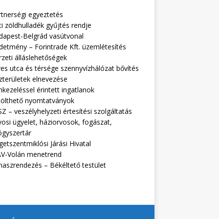
rtnerségi egyeztetés
i zöldhulladék gyűjtés rendje
dapest-Belgrád vasútvonal
detmény – Forintrade Kft. üzemlétesítés
zeti álláslehetőségek
es utca és térsége szennyvízhálózat bővítés
zterületek elnevezése
kezeléssel érintett ingatlanok
tölthető nyomtatványok
Z – veszélyhelyzeti értesítési szolgáltatás
osi ügyelet, háziorvosok, fogászat,
ógyszertár
getszentmiklósi Járási Hivatal
V-Volán menetrend
naszrendezés – Békéltető testület