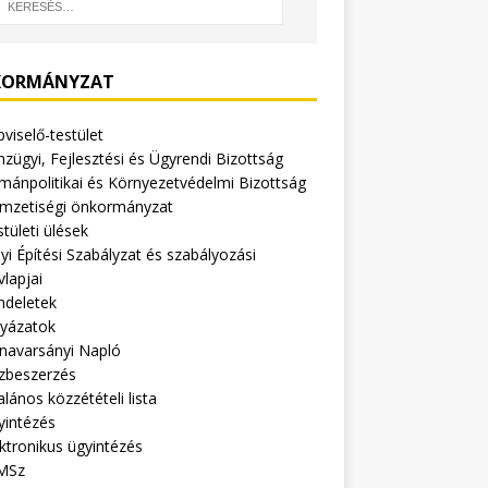
ORMÁNYZAT
viselő-testület
zügyi, Fejlesztési és Ügyrendi Bizottság
mánpolitikai és Környezetvédelmi Bizottság
mzetiségi önkormányzat
tületi ülések
yi Építési Szabályzat és szabályozási
vlapjai
ndeletek
lyázatok
navarsányi Napló
zbeszerzés
alános közzétételi lista
yintézés
ktronikus ügyintézés
MSz