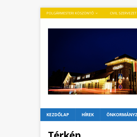
POLGÁRMESTERI KÖSZÖNTŐ
CIVIL SZERVEZE
KEZDŐLAP
HÍREK
ÖNKORMÁNY
Térkép