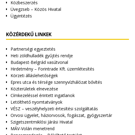
Közbeszerzés
Üvegzseb – Közös Hivatal
Ügyintézés
KÖZÉRDEKŰ LINKEK
Partnerségi egyeztetés
Heti zöldhulladék gyűjtés rendje
Budapest-Belgrád vasútvonal
Hirdetmény – Forintrade Kft. üzemlétesítés
Körzeti álláslehetőségek
Epres utca és térsége szennyvízhálózat bővítés
Közterületek elnevezése
Címkezeléssel érintett ingatlanok
Letölthető nyomtatványok
VÉSZ – veszélyhelyzeti értesítési szolgáltatás
Orvosi ügyelet, háziorvosok, fogászat, gyógyszertár
Szigetszentmiklósi Járási Hivatal
MÁV-Volán menetrend