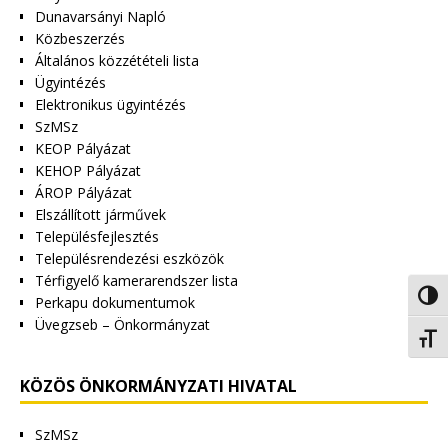
Dunavarsányi Napló
Közbeszerzés
Általános közzétételi lista
Ügyintézés
Elektronikus ügyintézés
SzMSz
KEOP Pályázat
KEHOP Pályázat
ÁROP Pályázat
Elszállított járművek
Településfejlesztés
Településrendezési eszközök
Térfigyelő kamerarendszer lista
Nagy 
Perkapu dokumentumok
Üvegzseb – Önkormányzat
Betűm
KÖZÖS ÖNKORMÁNYZATI HIVATAL
SzMSz