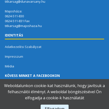
titkarsag@dunavarsany.hu
Majosháza:
0624-511-830
0624-511-831 Fax
titkarsag@majoshaza.hu
IDENTITÁS
Adatkezelési Szabályzat
Impresszum
Média
KÖVESS MINKET A FACEBOOKON
Weboldalunkon cookie-kat használunk, hogy javítsuk a
felhasználói élményt. A weboldal böngészésével Ön
elfogadja a cookie-k használatát
Dunavarsányi Közös Önkormányzati Hivatal
Elfogadom