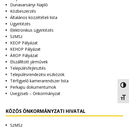
Dunavarsányi Napló
Közbeszerzés
Általános közzétételi lista
Ügyintézés
Elektronikus ügyintézés
SzMSz
KEOP Pályázat
KEHOP Pályázat
ÁROP Pályázat
Elszállított járművek
Településfejlesztés
Településrendezési eszközök
Térfigyelő kamerarendszer lista
Nagy 
Perkapu dokumentumok
Üvegzseb – Önkormányzat
Betűm
KÖZÖS ÖNKORMÁNYZATI HIVATAL
SzMSz