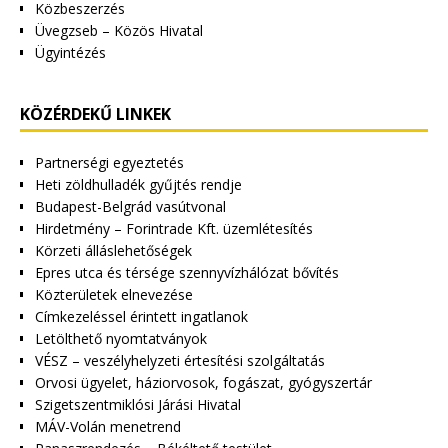
Közbeszerzés
Üvegzseb – Közös Hivatal
Ügyintézés
KÖZÉRDEKŰ LINKEK
Partnerségi egyeztetés
Heti zöldhulladék gyűjtés rendje
Budapest-Belgrád vasútvonal
Hirdetmény – Forintrade Kft. üzemlétesítés
Körzeti álláslehetőségek
Epres utca és térsége szennyvízhálózat bővítés
Közterületek elnevezése
Címkezeléssel érintett ingatlanok
Letölthető nyomtatványok
VÉSZ – veszélyhelyzeti értesítési szolgáltatás
Orvosi ügyelet, háziorvosok, fogászat, gyógyszertár
Szigetszentmiklósi Járási Hivatal
MÁV-Volán menetrend