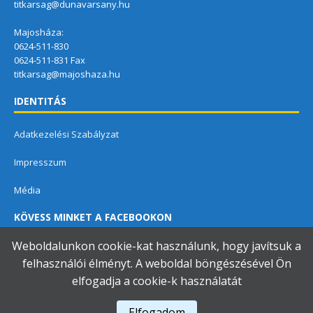
titkarsag@dunavarsany.hu
Majosháza:
0624-511-830
0624-511-831 Fax
titkarsag@majoshaza.hu
IDENTITÁS
Adatkezelési Szabályzat
Impresszum
Média
KÖVESS MINKET A FACEBOOKON
Weboldalunkon cookie-kat használunk, hogy javítsuk a
felhasználói élményt. A weboldal böngészésével Ön
elfogadja a cookie-k használatát
Dunavarsányi Közös Önkormányzati Hivatal
Elfogadom