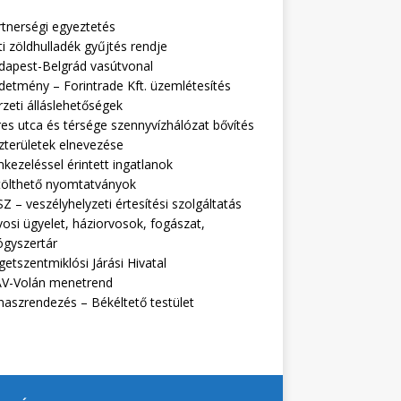
rtnerségi egyeztetés
i zöldhulladék gyűjtés rendje
dapest-Belgrád vasútvonal
detmény – Forintrade Kft. üzemlétesítés
zeti álláslehetőségek
es utca és térsége szennyvízhálózat bővítés
zterületek elnevezése
kezeléssel érintett ingatlanok
tölthető nyomtatványok
Z – veszélyhelyzeti értesítési szolgáltatás
osi ügyelet, háziorvosok, fogászat,
ógyszertár
getszentmiklósi Járási Hivatal
V-Volán menetrend
naszrendezés – Békéltető testület