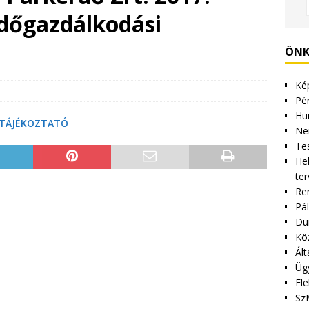
rdőgazdálkodási
ÖNK
Kép
Pén
Hu
TÁJÉKOZTATÓ
Ne
Tes
Hel
ter
Re
Pá
Du
Kö
Ált
Üg
Ele
Sz