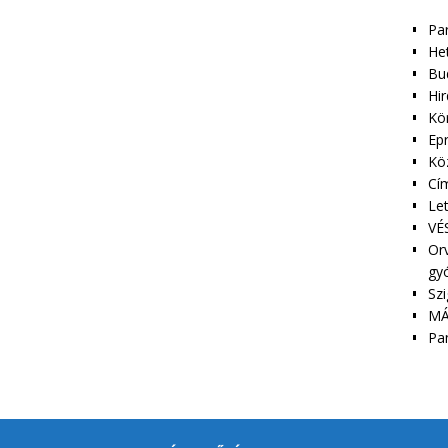
Pa
Het
Bu
Hir
Kör
Epr
Kö
Cím
Le
VÉS
Orv
gy
Szi
MÁ
Pa