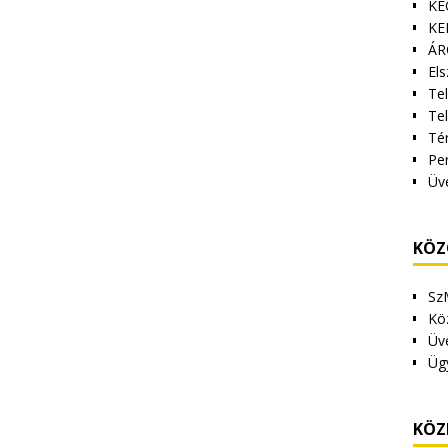
KE
KE
ÁR
Els
Tel
Te
Tér
Pe
Üv
KÖZ
Sz
Kö
Üv
Üg
KÖZ