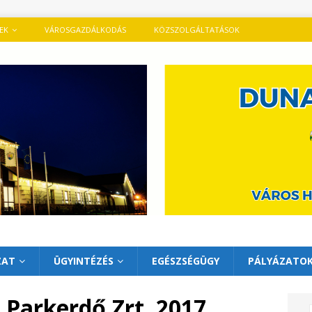
TEK
VÁROSGAZDÁLKODÁS
KÖZSZOLGÁLTATÁSOK
ZAT
ÜGYINTÉZÉS
EGÉSZSÉGÜGY
PÁLYÁZATO
i Parkerdő Zrt. 2017.