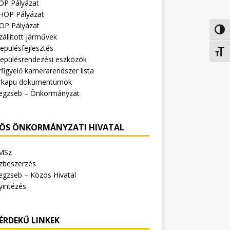
OP Pályázat
HOP Pályázat
OP Pályázat
Nagy 
zállított járművek
epülésfejlesztés
Betűm
lepülésrendezési eszközök
figyelő kamerarendszer lista
rkapu dokumentumok
egzseb – Önkormányzat
ÖS ÖNKORMÁNYZATI HIVATAL
MSz
zbeszerzés
egzseb – Közös Hivatal
yintézés
ÉRDEKŰ LINKEK