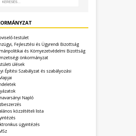
ORMÁNYZAT
viselő-testület
zügyi, Fejlesztési és Ügyrendi Bizottság
mánpolitikai és Környezetvédelmi Bizottság
mzetiségi önkormányzat
tületi ülések
yi Építési Szabályzat és szabályozási
vlapjai
ndeletek
lyázatok
navarsányi Napló
zbeszerzés
alános közzétételi lista
yintézés
ktronikus ügyintézés
MSz