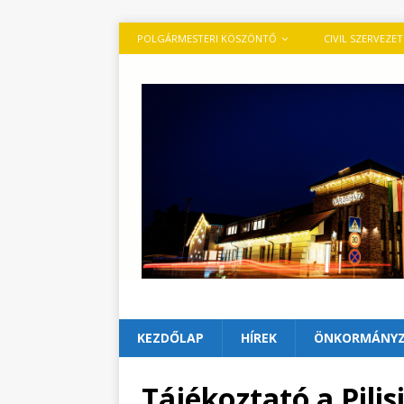
POLGÁRMESTERI KÖSZÖNTŐ
CIVIL SZERVEZE
KEZDŐLAP
HÍREK
ÖNKORMÁNY
Tájékoztató a Pilis