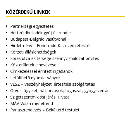
KÖZÉRDEKŰ LINKEK
Partnerségi egyeztetés
Heti zöldhulladék gyűjtés rendje
Budapest-Belgrád vasútvonal
Hirdetmény – Forintrade Kft. üzemlétesítés
Körzeti álláslehetőségek
Epres utca és térsége szennyvízhálózat bővítés
Közterületek elnevezése
Címkezeléssel érintett ingatlanok
Letölthető nyomtatványok
VÉSZ – veszélyhelyzeti értesítési szolgáltatás
Orvosi ügyelet, háziorvosok, fogászat, gyógyszertár
Szigetszentmiklósi Járási Hivatal
MÁV-Volán menetrend
Panaszrendezés – Békéltető testület