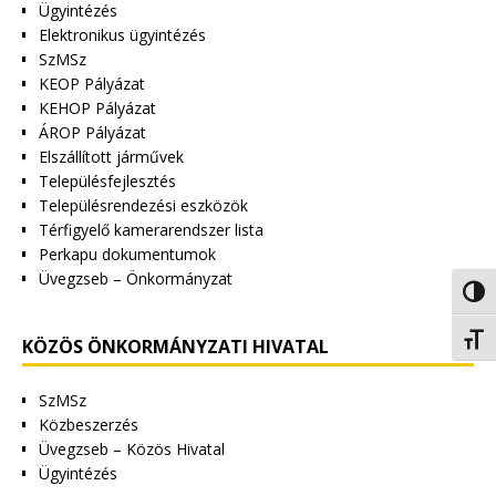
Ügyintézés
Elektronikus ügyintézés
SzMSz
KEOP Pályázat
KEHOP Pályázat
ÁROP Pályázat
Elszállított járművek
Településfejlesztés
Településrendezési eszközök
Térfigyelő kamerarendszer lista
Perkapu dokumentumok
Üvegzseb – Önkormányzat
Nagy 
Betűm
KÖZÖS ÖNKORMÁNYZATI HIVATAL
SzMSz
Közbeszerzés
Üvegzseb – Közös Hivatal
Ügyintézés