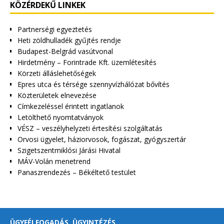
KÖZÉRDEKŰ LINKEK
Partnerségi egyeztetés
Heti zöldhulladék gyűjtés rendje
Budapest-Belgrád vasútvonal
Hirdetmény – Forintrade Kft. üzemlétesítés
Körzeti álláslehetőségek
Epres utca és térsége szennyvízhálózat bővítés
Közterületek elnevezése
Címkezeléssel érintett ingatlanok
Letölthető nyomtatványok
VÉSZ – veszélyhelyzeti értesítési szolgáltatás
Orvosi ügyelet, háziorvosok, fogászat, gyógyszertár
Szigetszentmiklósi Járási Hivatal
MÁV-Volán menetrend
Panaszrendezés – Békéltető testület
ÜGYFÉLFOGADÁS, ÜGYINTÉZÉS