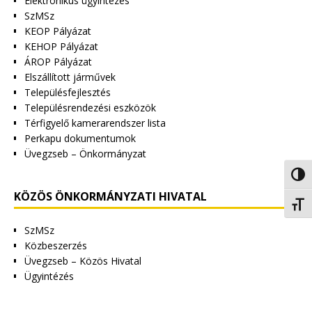
Elektronikus ügyintézés
SzMSz
KEOP Pályázat
KEHOP Pályázat
ÁROP Pályázat
Elszállított járművek
Településfejlesztés
Településrendezési eszközök
Térfigyelő kamerarendszer lista
Perkapu dokumentumok
Üvegzseb – Önkormányzat
Nagy 
KÖZÖS ÖNKORMÁNYZATI HIVATAL
Betűm
SzMSz
Közbeszerzés
Üvegzseb – Közös Hivatal
Ügyintézés