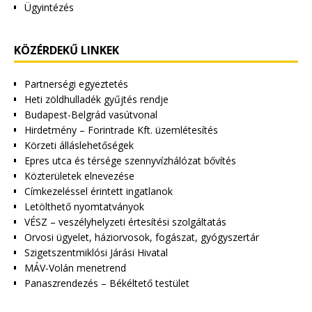
Ügyintézés
KÖZÉRDEKŰ LINKEK
Partnerségi egyeztetés
Heti zöldhulladék gyűjtés rendje
Budapest-Belgrád vasútvonal
Hirdetmény – Forintrade Kft. üzemlétesítés
Körzeti álláslehetőségek
Epres utca és térsége szennyvízhálózat bővítés
Közterületek elnevezése
Címkezeléssel érintett ingatlanok
Letölthető nyomtatványok
VÉSZ – veszélyhelyzeti értesítési szolgáltatás
Orvosi ügyelet, háziorvosok, fogászat, gyógyszertár
Szigetszentmiklósi Járási Hivatal
MÁV-Volán menetrend
Panaszrendezés – Békéltető testület