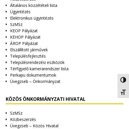
Általános közzétételi lista
Ügyintézés
Elektronikus ügyintézés
SzMSz
KEOP Pályázat
KEHOP Pályázat
ÁROP Pályázat
Elszállított járművek
Településfejlesztés
Településrendezési eszközök
Térfigyelő kamerarendszer lista
Perkapu dokumentumok
Nagy 
Üvegzseb – Önkormányzat
Betűm
KÖZÖS ÖNKORMÁNYZATI HIVATAL
SzMSz
Közbeszerzés
Üvegzseb – Közös Hivatal