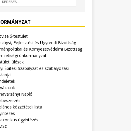
ORMÁNYZAT
viselő-testület
zügyi, Fejlesztési és Ügyrendi Bizottság
mánpolitikai és Környezetvédelmi Bizottság
mzetiségi önkormányzat
tületi ülések
yi Építési Szabályzat és szabályozási
vlapjai
ndeletek
lyázatok
navarsányi Napló
zbeszerzés
alános közzétételi lista
yintézés
ktronikus ügyintézés
MSz