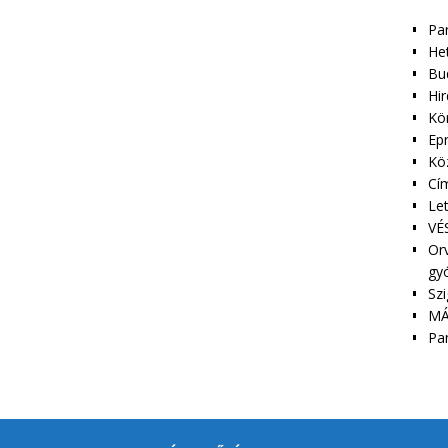
Pa
Het
Bu
Hir
Kör
Epr
Kö
Cím
Le
VÉS
Orv
gy
Szi
MÁ
Pa