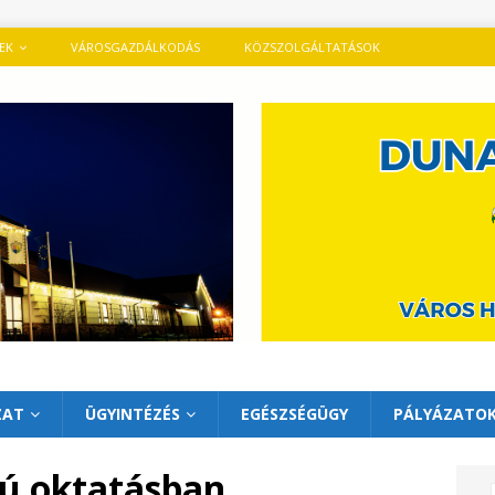
TEK
VÁROSGAZDÁLKODÁS
KÖZSZOLGÁLTATÁSOK
ZAT
ÜGYINTÉZÉS
EGÉSZSÉGÜGY
PÁLYÁZATO
kú oktatásban