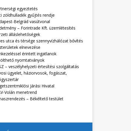
rtnerségi egyeztetés
i zöldhulladék gyűjtés rendje
dapest-Belgrád vasútvonal
detmény – Forintrade Kft. üzemlétesítés
zeti álláslehetőségek
es utca és térsége szennyvízhálózat bővítés
zterületek elnevezése
kezeléssel érintett ingatlanok
tölthető nyomtatványok
Z – veszélyhelyzeti értesítési szolgáltatás
osi ügyelet, háziorvosok, fogászat,
ógyszertár
getszentmiklósi Járási Hivatal
V-Volán menetrend
naszrendezés – Békéltető testület