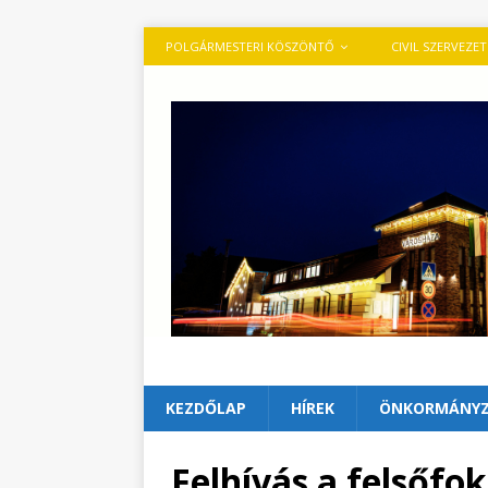
POLGÁRMESTERI KÖSZÖNTŐ
CIVIL SZERVEZE
KEZDŐLAP
HÍREK
ÖNKORMÁNY
Felhívás a felsőfo