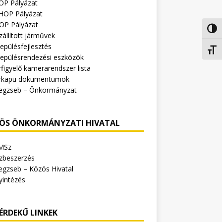
OP Pályázat
HOP Pályázat
OP Pályázat
Nagy 
zállított járművek
epülésfejlesztés
Betűm
lepülésrendezési eszközök
figyelő kamerarendszer lista
rkapu dokumentumok
egzseb – Önkormányzat
ÖS ÖNKORMÁNYZATI HIVATAL
MSz
zbeszerzés
egzseb – Közös Hivatal
yintézés
ÉRDEKŰ LINKEK