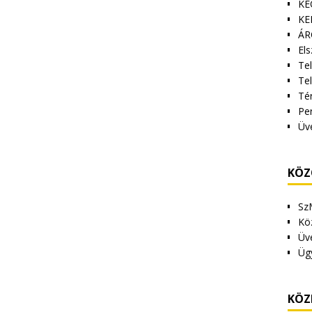
KE
KE
ÁR
Els
Tel
Te
Tér
Pe
Üv
KÖZ
Sz
Kö
Üv
Üg
KÖZ