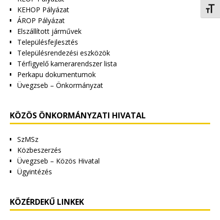
KEHOP Pályázat
Betűm
ÁROP Pályázat
Elszállított járművek
Településfejlesztés
Településrendezési eszközök
Térfigyelő kamerarendszer lista
Perkapu dokumentumok
Üvegzseb – Önkormányzat
KÖZÖS ÖNKORMÁNYZATI HIVATAL
SzMSz
Közbeszerzés
Üvegzseb – Közös Hivatal
Ügyintézés
KÖZÉRDEKŰ LINKEK