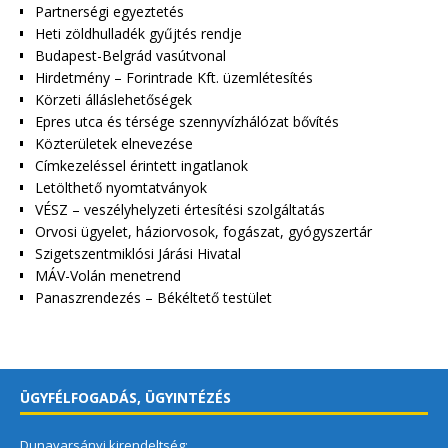
Partnerségi egyeztetés
Heti zöldhulladék gyűjtés rendje
Budapest-Belgrád vasútvonal
Hirdetmény – Forintrade Kft. üzemlétesítés
Körzeti álláslehetőségek
Epres utca és térsége szennyvízhálózat bővítés
Közterületek elnevezése
Címkezeléssel érintett ingatlanok
Letölthető nyomtatványok
VÉSZ – veszélyhelyzeti értesítési szolgáltatás
Orvosi ügyelet, háziorvosok, fogászat, gyógyszertár
Szigetszentmiklósi Járási Hivatal
MÁV-Volán menetrend
Panaszrendezés – Békéltető testület
ÜGYFÉLFOGADÁS, ÜGYINTÉZÉS
Dunavarsányi kirendeltség: