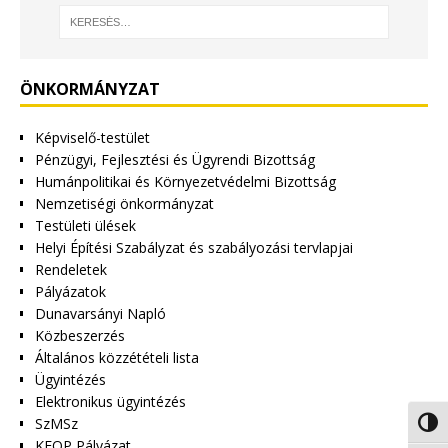
ÖNKORMÁNYZAT
Képviselő-testület
Pénzügyi, Fejlesztési és Ügyrendi Bizottság
Humánpolitikai és Környezetvédelmi Bizottság
Nemzetiségi önkormányzat
Testületi ülések
Helyi Építési Szabályzat és szabályozási tervlapjai
Rendeletek
Pályázatok
Dunavarsányi Napló
Közbeszerzés
Általános közzétételi lista
Ügyintézés
Elektronikus ügyintézés
SzMSz
Nagy 
KEOP Pályázat