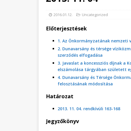
2016.01.12.
Uncategorized
Előterjesztések
1. Az Önkormányzatának nemzeti vag
2. Dunavarsány és térsége víziköz
szerződés elfogadása
3. Javaslat a koncessziós díjnak a
elszámolása tárgyában született e
4. Dunavarsány és Térsége Önkormá
felosztásának módosítása
Határozat
2013. 11. 04. rendkívüli 163-168
Jegyzőkönyv