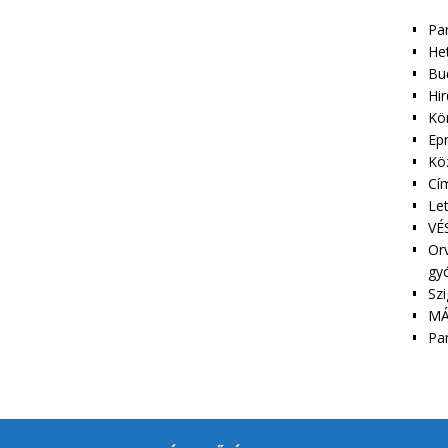
Pa
Het
Bu
Hir
Kör
Epr
Kö
Cím
Le
VÉS
Orv
gy
Szi
MÁ
Pa