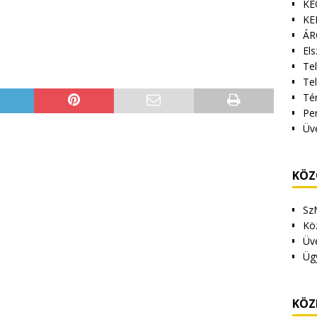
KE
KE
ÁR
Els
Tel
Te
Tér
Pe
Üv
KÖZ
Sz
Kö
Üv
Üg
KÖZ