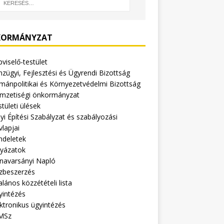
ORMÁNYZAT
viselő-testület
zügyi, Fejlesztési és Ügyrendi Bizottság
mánpolitikai és Környezetvédelmi Bizottság
mzetiségi önkormányzat
tületi ülések
yi Építési Szabályzat és szabályozási
vlapjai
ndeletek
lyázatok
navarsányi Napló
zbeszerzés
alános közzétételi lista
yintézés
ktronikus ügyintézés
MSz