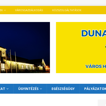
TEK
VÁROSGAZDÁLKODÁS
KÖZSZOLGÁLTATÁSOK
ZAT
ÜGYINTÉZÉS
EGÉSZSÉGÜGY
PÁLYÁZATO