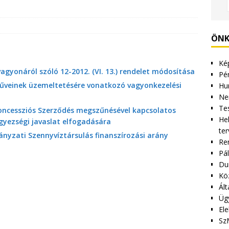
ÖNK
Kép
yonáról szóló 12-2012. (VI. 13.) rendelet módosítása
Pén
műveinek üzemeltetésére vonatkozó vagyonkezelési
Hu
Ne
Tes
 Koncessziós Szerződés megszűnésével kapcsolatos
Hel
gyezségi javaslat elfogadására
ter
nyzati Szennyvíztársulás finanszírozási arány
Re
Pá
Du
Kö
Ált
Üg
Ele
Sz