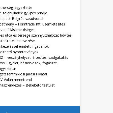
rtnerségi egyeztetés
i zöldhulladék gyűjtés rendje
dapest-Belgrád vasútvonal
detmény – Forintrade Kft. üzemlétesítés
zeti álláslehetőségek
es utca és térsége szennyvízhálózat bővítés
zterületek elnevezése
kezeléssel érintett ingatlanok
tölthető nyomtatványok
Z – veszélyhelyzeti értesítési szolgáltatás
osi ügyelet, háziorvosok, fogászat,
ógyszertár
getszentmiklósi Járási Hivatal
V-Volán menetrend
naszrendezés – Békéltető testület