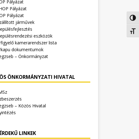
OP Pályázat
HOP Pályázat
OP Pályázat
Nagy 
zállított járművek
epülésfejlesztés
Betűm
lepülésrendezési eszközök
figyelő kamerarendszer lista
rkapu dokumentumok
egzseb – Önkormányzat
ÖS ÖNKORMÁNYZATI HIVATAL
MSz
zbeszerzés
egzseb – Közös Hivatal
yintézés
ÉRDEKŰ LINKEK