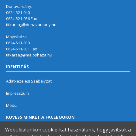
Dunavarsány:
0624-521-040
0624-521-056 Fax
titkarsag@dunavarsany.hu
Majosháza:
0624-511-830
0624-511-831 Fax
titkarsag@majoshaza.hu
IDENTITÁS
Adatkezelési Szabályzat
Impresszum
Média
KÖVESS MINKET A FACEBOOKON
Weboldalunkon cookie-kat használunk, hogy javítsuk a