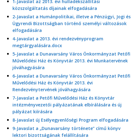
1-Javaslat az 2013. évi hulladékszállítási
közszolgáltatás díjainak elfogadására
2-Javaslat a Humánpolitikai, illetve a Pénzügyi, Jogi és
Ügyrendi Bizottságban történő személyi változások
elfogadására
4-Javaslat a 2013. évi rendezvényprogram
megtárgyalására.docx
5-Javaslat a Dunavarsány Város Önkormányzat Petőfi
Művelődési Ház és Könyvtár 2013. évi Munkatervének
jóváhagyására
6-Javaslat a Dunavarsány Város Önkormányzat Petőfi
Művelődési Ház és Könyvtár 2013. évi
Rendezvénytervének jóváhagyására
7-Javaslat a Petőfi Művelődési Ház és Könyvtár
intézményvezetői pályázatának elbírálására és új
pályázat kiírására
8-Javaslat új Esélyegyenlőségi Program elfogadására
9-Javaslat a „Dunavarsány története” című könyv
lektori bizottságának felállítására