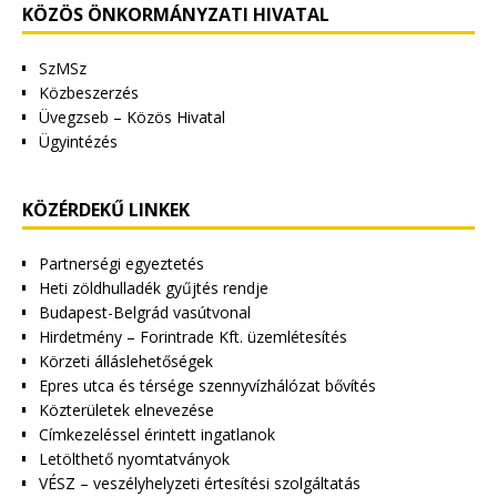
KÖZÖS ÖNKORMÁNYZATI HIVATAL
SzMSz
Közbeszerzés
Üvegzseb – Közös Hivatal
Ügyintézés
KÖZÉRDEKŰ LINKEK
Partnerségi egyeztetés
Heti zöldhulladék gyűjtés rendje
Budapest-Belgrád vasútvonal
Hirdetmény – Forintrade Kft. üzemlétesítés
Körzeti álláslehetőségek
Epres utca és térsége szennyvízhálózat bővítés
Közterületek elnevezése
Címkezeléssel érintett ingatlanok
Letölthető nyomtatványok
VÉSZ – veszélyhelyzeti értesítési szolgáltatás