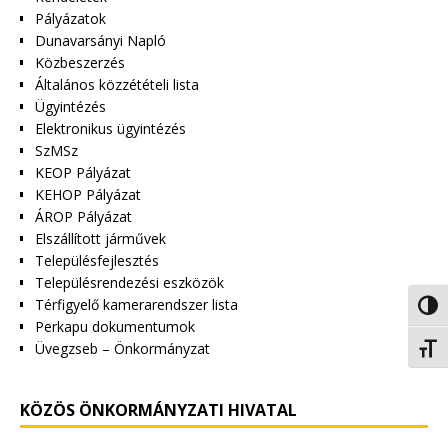
Pályázatok
Dunavarsányi Napló
Közbeszerzés
Általános közzétételi lista
Ügyintézés
Elektronikus ügyintézés
SzMSz
KEOP Pályázat
KEHOP Pályázat
ÁROP Pályázat
Elszállított járművek
Településfejlesztés
Településrendezési eszközök
Térfigyelő kamerarendszer lista
Nagy 
Perkapu dokumentumok
Üvegzseb – Önkormányzat
Betűm
KÖZÖS ÖNKORMÁNYZATI HIVATAL