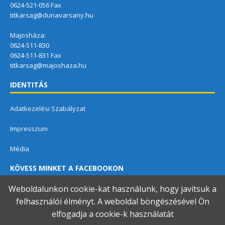
0624-521-056 Fax
titkarsag@dunavarsany.hu
Majosháza:
0624-511-830
0624-511-831 Fax
titkarsag@majoshaza.hu
IDENTITÁS
Adatkezelési Szabályzat
Impresszum
Média
KÖVESS MINKET A FACEBOOKON
Weboldalunkon cookie-kat használunk, hogy javítsuk a
felhasználói élményt. A weboldal böngészésével Ön
elfogadja a cookie-k használatát