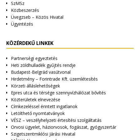
SzMSz
Közbeszerzés
Üvegzseb – Közös Hivatal
Ügyintézés
KÖZÉRDEKŰ LINKEK
Partnerségi egyeztetés
Heti zöldhulladék gyűjtés rendje
Budapest-Belgrád vasútvonal
Hirdetmény – Forintrade Kft. üzemlétesítés
Körzeti álláslehetőségek
Epres utca és térsége szennyvízhálózat bővítés
Közterületek elnevezése
Címkezeléssel érintett ingatlanok
Letölthető nyomtatványok
VÉSZ – veszélyhelyzeti értesítési szolgáltatás
Orvosi ügyelet, háziorvosok, fogászat, gyógyszertár
Szigetszentmiklósi Járási Hivatal