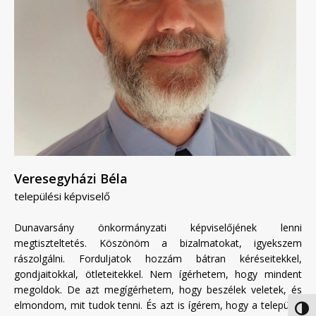
Veresegyházi Béla
települési képviselő
Dunavarsány önkormányzati képviselőjének lenni
megtiszteltetés. Köszönöm a bizalmatokat, igyekszem
rászolgálni. Forduljatok hozzám bátran kéréseitekkel,
gondjaitokkal, ötleteitekkel. Nem ígérhetem, hogy mindent
megoldok. De azt megígérhetem, hogy beszélek veletek, és
elmondom, mit tudok tenni. És azt is ígérem, hogy a település
Nagy 