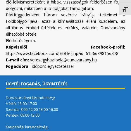
élő lelkiismereteként a hibák, visszásságok felderítésén fogok
dolgozni, miközben a jó dolgokat támogatom.
Betűm
Pártfüggetlenként három vezérelv irányítja tetteimet: a
Földbolygó java, azaz a klímaváltozás elleni küzdelem, az
általános emberi értékek és erkölcs, valamint Dunavarsány
élhetőbbé tétele.
Elérhetőségeim:
Képviselői Facebook-profil:
https://www.facebook.com/profile.php?id=61566898156378
E-mail cím:
veresegyhazi.bela@dunavarsany.hu
Fogadóóra:
időpont-egyeztetéssel
ÜGYFÉLFOGADÁS, ÜGYINTÉZÉS
Dunavarsányi kirendeltség:
Hétfő: 13:00-17:00
Szerda: 8:00-12:00 13:00-16:00
Péntek: 08:00-12:00
Majosházi kirendeltség: