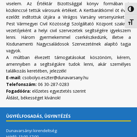
viselem. Az Értéktár Bizottsággal könyv formában is
közkinccsé tettük városunk értékeit. A Kertbarátkörrel öt évvel
Nagy 
ezelőtt indítottuk útjára a Virágos Varsány versenyünket. A
Betűm
Pest Vármegyei Civil Közösségi Szolgáltató Központ szakmai
vezetőjeként a helyi civil szervezetek segítségére igyekszem
lenni. Három gyermekemmel cserkészkedünk, illetve a
Kisdunamenti Nagycsaládosok Szervezetének alapító tagja
vagyok.
A múltban élvezett támogatásokat köszönöm, kérem,
amennyiben a segítségükre tudok lenni, akár személyes
találkozás keretében, jelezzék!
E-mail:
csobolyo.eszter@dunavarsany.hu
Telefonszám:
06 30-287-0283
Fogadóóra:
előzetes egyeztetés szerint
Áldást, békességet kívánok!
ÜGYFÉLFOGADÁS, ÜGYINTÉZÉS
Dunavarsányi kirendeltség:
Hétfő: 13:00-17:00